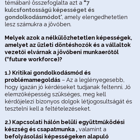
témában) összefoglalta azt a
“
7
kulcsfontosságú képességet és
gondolkodásmódot
“, amely elengedhetetlen
lesz számukra a jövőben.
Melyek azok a nélkülözhetetlen képességek,
amelyet az üzleti döntéshozók és a vállaltok
vezetői elvárnak a jövőbeni munkaerőtől
(“future workforce)?
1.)
Kritikai gondolkodásmód és
problémamegoldás
– Az a leglényegesebb,
hogy igazán jó kérdéseket tudjanak feltenni. Jó
elemzőképesség szükséges, meg kell
kérdőjelezi bizonyos dolgok létjogosultságát és
tesztelni kell a feltételezéseket.
2.) Kapcsolati hálón belüli együttműködési
készség és csapatmunka ,
valamint a
befolyásolási képességeken alapuló