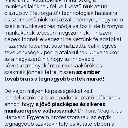
munkavállalóknak fel kell készülniük az ún.
diszruptív (“felforgató”) technológiák hatásaira
és szembesülniük kell azzal a ténnyel, hogy nem
csak a munkavégzés módja változik, de bizonyos
munkakörök teljesen megszűnnek, – hiszen
gépek fognak elvégezni helyettünk feladatokat
– számos folyamat automatizálttá válik, egyes
tevékenységek pedig átalakulnak. Ugyanakkor
az a nagyszerű hír, hogy az innováció
következményeként új munkaakörök és
szakmák jönnek létre, hiszen
az ember
továbbra is a legnagyobb érték marad!
De vajon milyen képességekkel kell
rendelkeznie az iskolapadot koptató diákoknak
ahhoz, hogy
a jövő piacképes és sikeres
munkaerejévé válhassanak
?
Dr. Tony Wagner
, a
Harward Egyetem professzora (aki az egyik
legnagyobb szaktekintély és kutató ebben a