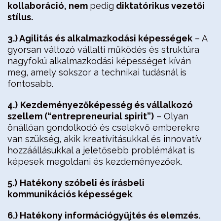
kollaboráció, nem
pedig
diktatórikus vezetői
stílus.
3.) Agilitás és alkalmazkodási képességek
– A
gyorsan változó vállalti működés és struktúra
nagyfokú alkalmazkodási képességet kíván
meg, amely sokszor a technikai tudásnál is
fontosabb.
4.)
Kezdeményezőképesség és vállalkozó
szellem (“entrepreneurial spirit”)
– Olyan
önállóan gondolkodó és cselekvő emberekre
van szükség, akik kreatívitásukkal és innovatív
hozzáállásukkal a jeletősebb problémákat is
képesek megoldani és kezdeményezőek.
5.)
Hatékony szóbeli és írásbeli
kommunikációs képességek
.
6.) Hatékony információgyűjtés és elemzés.