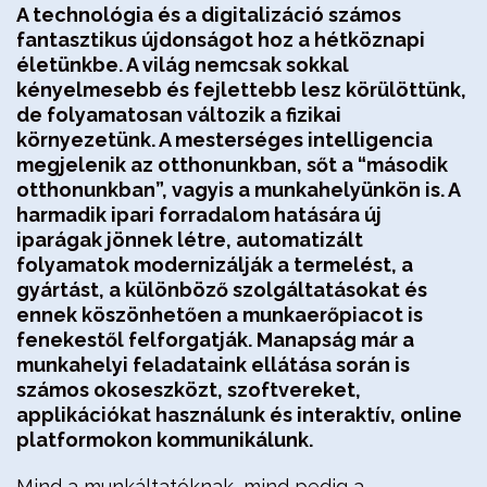
A technológia és a digitalizáció számos
fantasztikus újdonságot hoz a hétköznapi
életünkbe. A világ nemcsak sokkal
kényelmesebb és fejlettebb lesz körülöttünk,
de folyamatosan változik a fizikai
környezetünk. A mesterséges intelligencia
megjelenik az otthonunkban, sőt a “második
otthonunkban”, vagyis a munkahelyünkön is. A
harmadik ipari forradalom hatására új
iparágak jönnek létre, automatizált
folyamatok modernizálják a termelést, a
gyártást, a különböző szolgáltatásokat és
ennek köszönhetően a munkaerőpiacot is
fenekestől felforgatják. Manapság már a
munkahelyi feladataink ellátása során is
számos okoseszközt, szoftvereket,
applikációkat használunk és interaktív, online
platformokon kommunikálunk.
Mind a munkáltatóknak, mind pedig a