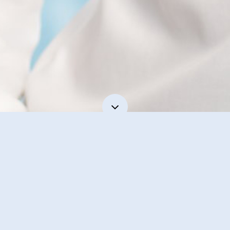
Gyermekkori rakoncátlanságaim és lázadásaim
mára már értékké alakultak.
Nagy meggyőződéssel és szenvedéllyel
mindent elkövetek a folyamatok előre