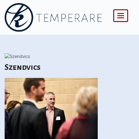
Menü
Szendvics