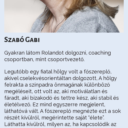
Szabó Gabi
Gyakran látom Rolandot dolgozni, coaching
csoportban, mint csoportvezető.
Legutóbb egy fiatal hölgy volt a főszereplő,
akivel cselekvésorientáltan dolgozott, A hölgy
felrakta a színpadra önmagának különböző
megéléseit, ott volt az, aki motiválatlan és
fáradt, aki bizakodó és tettre kész, aki stabil és
életélvező. Ez mind egyszerre megjelent,
láthatóvá vált. A főszereplő megnézte ezt a sok
részét kívülről, megérintette saját “élete”.
Láthatta kívülről, milyen az, ha kapcsolódik az